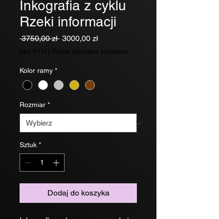
Inkografia z cyklu
Rzeki informacji
Regularna
Cena
 3750,00 zł 
3000,00 zł
cena
Rabatowa
bez PTU
|
Prace wysyłam kurierem.
Kolor ramy
*
Rozmiar
*
Sztuk
*
Dodaj do koszyka